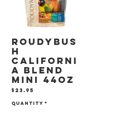
Roudybus
h
Californi
a Blend
Mini 44oz
Price
$23.95
Quantity
*